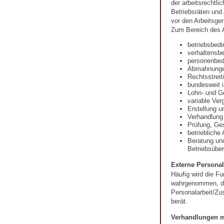
der arbeitsrechtli
Betriebsräten und
vor den Arbeitsger
Zum Bereich des A
betriebsbed
verhaltensb
personenbed
Abmahnung
Rechtsstreit
bundesweit i
Lohn- und G
variable Ver
Erstellung u
Verhandlung
Prüfung, Ges
betriebliche
Beratung un
Betriebsübe
Externe Personal
Häufig wird die Fu
wahrgenommen, die
Personalarbeit/Zu
berät.
Verhandlungen m