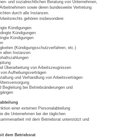
chen- und sozialrechtlichen Beratung von Unternehmen,
 Arbeitnehmern sowie deren bundesweite Vertretung
ichten durch alle Instanzen.
rbeitsrechts gehören insbesondere:
ingte Kündigungen
edingte Kündigungen
ingte Kündigungen
en
igkeiten (Kündigungsschutzverfahren, etc.)
n allen Instanzen
ehaltszahlungen
gütung
nd Überarbeitung von Arbeitszeugnissen
 von Aufhebungsverträgen
taltung und Verhandlung von Arbeitsverträgen
 Altersversorgung
d Begleitung bei Betriebsänderungen und
rgängen
abteilung
nktion einer externen Personalabteilung
 die Unternehmen bei der täglichen
sammenarbeit mit dem Betriebsrat unterstützt und
it dem Betriebsrat