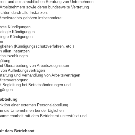
chen- und sozialrechtlichen Beratung von Unternehmen,
 Arbeitnehmern sowie deren bundesweite Vertretung
ichten durch alle Instanzen.
rbeitsrechts gehören insbesondere:
ingte Kündigungen
edingte Kündigungen
ingte Kündigungen
en
igkeiten (Kündigungsschutzverfahren, etc.)
n allen Instanzen
ehaltszahlungen
gütung
nd Überarbeitung von Arbeitszeugnissen
 von Aufhebungsverträgen
taltung und Verhandlung von Arbeitsverträgen
 Altersversorgung
d Begleitung bei Betriebsänderungen und
rgängen
abteilung
nktion einer externen Personalabteilung
 die Unternehmen bei der täglichen
sammenarbeit mit dem Betriebsrat unterstützt und
it dem Betriebsrat