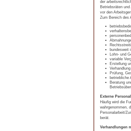
der arbeitsrechtli
Betriebsräten und
vor den Arbeitsger
Zum Bereich des A
betriebsbed
verhaltensb
personenbed
Abmahnung
Rechtsstreit
bundesweit i
Lohn- und G
variable Ver
Erstellung u
Verhandlung
Prüfung, Ges
betriebliche
Beratung un
Betriebsübe
Externe Personal
Häufig wird die Fu
wahrgenommen, die
Personalarbeit/Zu
berät.
Verhandlungen m