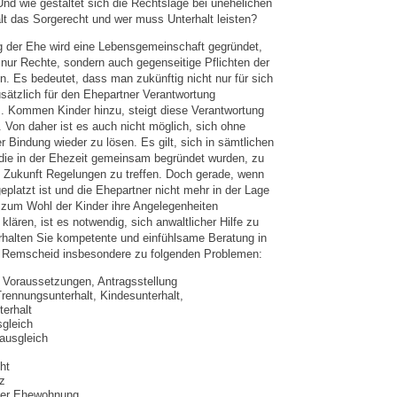
nd wie gestaltet sich die Rechtslage bei unehelichen
lt das Sorgerecht und wer muss Unterhalt leisten?
g der Ehe wird eine Lebensgemeinschaft gegründet,
 nur Rechte, sondern auch gegenseitige Pflichten der
. Es bedeutet, dass man zukünftig nicht nur für sich
sätzlich für den Ehepartner Verantwortung
 Kommen Kinder hinzu, steigt diese Verantwortung
 Von daher ist es auch nicht möglich, sich ohne
r Bindung wieder zu lösen. Es gilt, sich in sämtlichen
die in der Ehezeit gemeinsam begründet wurden, zu
ie Zukunft Regelungen zu treffen. Doch gerade, wenn
platzt ist und die Ehepartner nicht mehr in der Lage
 zum Wohl der Kinder ihre Angelegenheiten
klären, ist es notwendig, sich anwaltlicher Hilfe zu
rhalten Sie kompetente und einfühlsame Beratung in
n Remscheid insbesondere zu folgenden Problemen:
 Voraussetzungen, Antragsstellung
Trennungsunterhalt, Kindesunterhalt,
erhalt
gleich
ausgleich
ht
z
der Ehewohnung