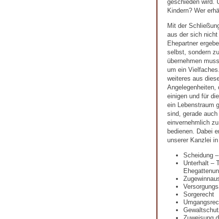
geschieden wird. U
Kindern? Wer erhä
Mit der Schließun
aus der sich nicht
Ehepartner ergeben
selbst, sondern zu
übernehmen muss.
um ein Vielfaches.
weiteres aus diese
Angelegenheiten, 
einigen und für d
ein Lebenstraum ge
sind, gerade auch
einvernehmlich zu 
bedienen. Dabei e
unserer Kanzlei i
Scheidung –
Unterhalt – 
Ehegattenunt
Zugewinnaus
Versorgungs
Sorgerecht
Umgangsrec
Gewaltschut
Zuweisung 