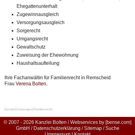
Ehegattenunterhalt
Zugewinnausgleich
Versorgungsausgleich
Sorgerecht
Umgangsrecht
Gewaltschutz
Zuweisung der Ehewohnung
Haushaltsaufteilung
Ihre Fachanwältin für Familienrecht in Remscheid
Frau
Verena Bolten
.
Kanzlei
1
Leistungen
1
Familienrecht
© 2007 - 2026 Kanzlei Bolten / Webservices by
[bense.com]
GmbH
/
Datenschutzerklärung
/
Sitemap
/
Suche
|
Impressum
|
Kontakt