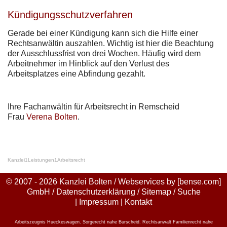
Kündigungsschutzverfahren
Gerade bei einer Kündigung kann sich die Hilfe einer
Rechtsanwältin auszahlen. Wichtig ist hier die Beachtung
der Ausschlussfrist von drei Wochen. Häufig wird dem
Arbeitnehmer im Hinblick auf den Verlust des
Arbeitsplatzes eine Abfindung gezahlt.
Ihre Fachanwältin für Arbeitsrecht in Remscheid
Frau
Verena Bolten
.
Kanzlei
1
Leistungen
1
Arbeitsrecht
© 2007 - 2026 Kanzlei Bolten / Webservices by
[bense.com]
GmbH
/
Datenschutzerklärung
/
Sitemap
/
Suche
|
Impressum
|
Kontakt
Arbeitszeugnis Hueckeswagen
,
Sorgerecht nahe Burscheid
,
Rechtsanwalt Familienrecht nahe