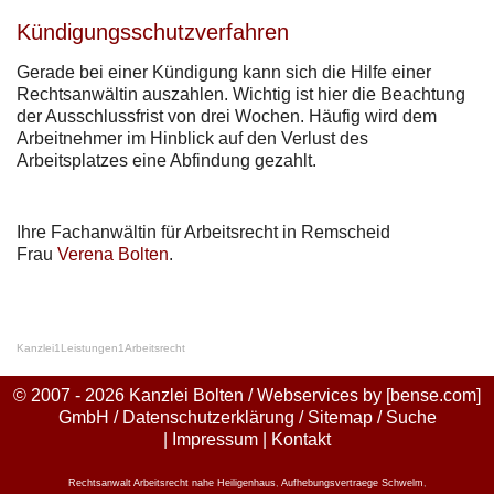
Kündigungsschutzverfahren
Gerade bei einer Kündigung kann sich die Hilfe einer
Rechtsanwältin auszahlen. Wichtig ist hier die Beachtung
der Ausschlussfrist von drei Wochen. Häufig wird dem
Arbeitnehmer im Hinblick auf den Verlust des
Arbeitsplatzes eine Abfindung gezahlt.
Ihre Fachanwältin für Arbeitsrecht in Remscheid
Frau
Verena Bolten
.
Kanzlei
1
Leistungen
1
Arbeitsrecht
© 2007 - 2026 Kanzlei Bolten / Webservices by
[bense.com]
GmbH
/
Datenschutzerklärung
/
Sitemap
/
Suche
|
Impressum
|
Kontakt
Rechtsanwalt Arbeitsrecht nahe Heiligenhaus
,
Aufhebungsvertraege Schwelm
,