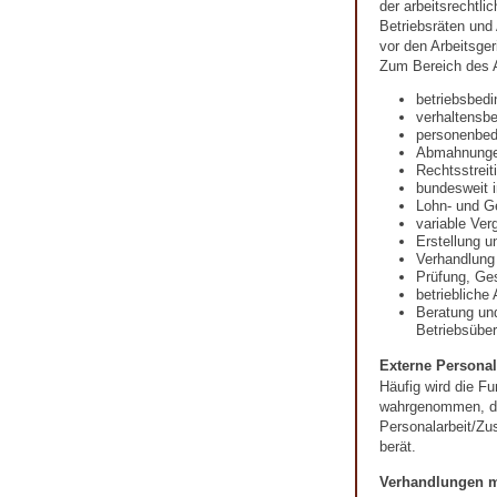
der arbeitsrechtli
Betriebsräten und
vor den Arbeitsger
Zum Bereich des A
betriebsbed
verhaltensb
personenbed
Abmahnung
Rechtsstreit
bundesweit i
Lohn- und G
variable Ver
Erstellung u
Verhandlung
Prüfung, Ges
betriebliche
Beratung un
Betriebsübe
Externe Personal
Häufig wird die Fu
wahrgenommen, die
Personalarbeit/Zu
berät.
Verhandlungen m