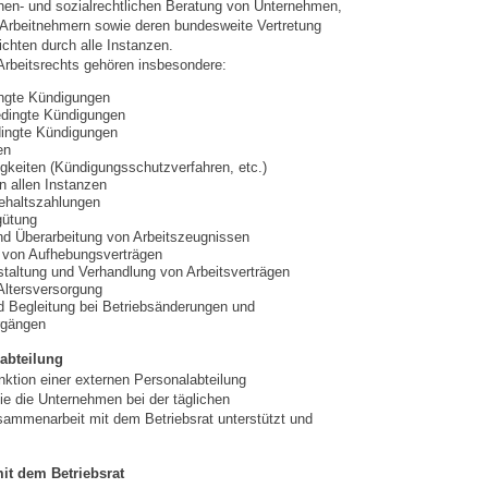
chen- und sozialrechtlichen Beratung von Unternehmen,
 Arbeitnehmern sowie deren bundesweite Vertretung
ichten durch alle Instanzen.
rbeitsrechts gehören insbesondere:
ingte Kündigungen
edingte Kündigungen
ingte Kündigungen
en
igkeiten (Kündigungsschutzverfahren, etc.)
n allen Instanzen
ehaltszahlungen
gütung
nd Überarbeitung von Arbeitszeugnissen
 von Aufhebungsverträgen
taltung und Verhandlung von Arbeitsverträgen
 Altersversorgung
d Begleitung bei Betriebsänderungen und
rgängen
abteilung
nktion einer externen Personalabteilung
 die Unternehmen bei der täglichen
sammenarbeit mit dem Betriebsrat unterstützt und
it dem Betriebsrat